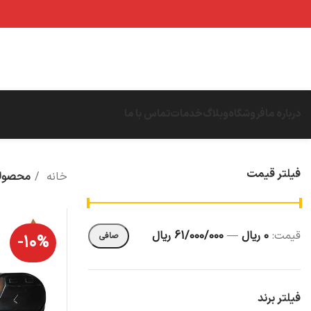
درباره ما
فروشگاه
وبلاگ
خدمات
تماس با ما
فیلتر قیمت
خانه
محصولا
قيمت:
0 ریال
—
61/000/000 ریال
صافی
-۱۰%
فیلتر برند