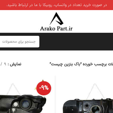
در صورت خرید تعداد در واتساپ، روبیکا با ما در ارتباط باشید.
ت برچسب خورده “باک بنزین چیست”
نمایش
۹
-۹%