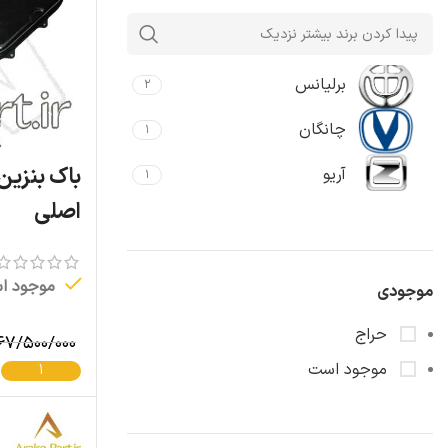
برلیانس
۲
چانگان
۱
آریو
۱
اصلی
موجود ا
موجودی
حراج
۶۷/۵۰۰/۰۰۰
موجود است