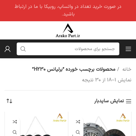
در صورت خرید تعداد در واتساپ، روبیکا با ما در ارتباط
باشید.
خانه
محصولات برچسب خورده “برلیانس H230”
نمایش 1–18 از 30 نتیجه
نمایش سایدبار