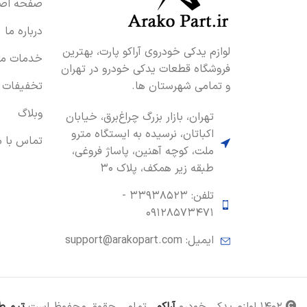
صفحه اصل
درباره ما
لوازم یدکی خودروی آراکو پارت، بهترین
خدمات ما
فروشگاه قطعات یدکی خودرو در تهران
و تمامی شهرستان ها.
تخفیفات
وبلاگ
تهران، بازار بزرگ چراغ‌برق، خیابان
اکباتان، نرسیده به ایستگاه مترو
تماس با م
ملت، کوچه آهنین، پاساژ فروغی،
طبقه زیر همکف، پلاک ۳۰
تلفن: ۳۳۹۳۸۵۲۳ -
۰۹۱۲۸۵۷۳۴۷۱
ایمیل: support@arakopart.com
۱۴۰۲ لوازم یدکی خودرو
آراکو
. تمامی حقوق محفوظ است
تیم ط