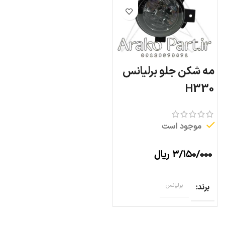
مه شکن جلو برلیانس
H330
موجود است
۳/۱۵۰/۰۰۰
ریال
برند
برلیانس