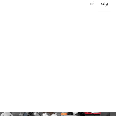
برند
آریو