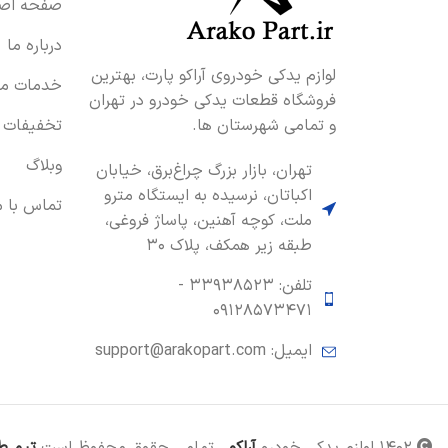
صفحه اصل
درباره ما
لوازم یدکی خودروی آراکو پارت، بهترین
خدمات ما
فروشگاه قطعات یدکی خودرو در تهران
و تمامی شهرستان ها.
تخفیفات
وبلاگ
تهران، بازار بزرگ چراغ‌برق، خیابان
اکباتان، نرسیده به ایستگاه مترو
تماس با م
ملت، کوچه آهنین، پاساژ فروغی،
طبقه زیر همکف، پلاک ۳۰
تلفن: ۳۳۹۳۸۵۲۳ -
۰۹۱۲۸۵۷۳۴۷۱
ایمیل: support@arakopart.com
۱۴۰۲ لوازم یدکی خودرو
آراکو
. تمامی حقوق محفوظ است
تیم ط