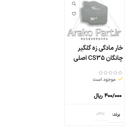
خار مادگی زه گلگیر
چانگان CS35 اصلی
موجود است
۴۰۰/۰۰۰
ریال
برند
چانگان