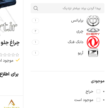
برلیانس
۱
چری
۲
چراغ جلو چر
دانگ فنگ
۱
آریو
۱
موجود ا
برای اطلاع
موجودی
حراج
موجود است