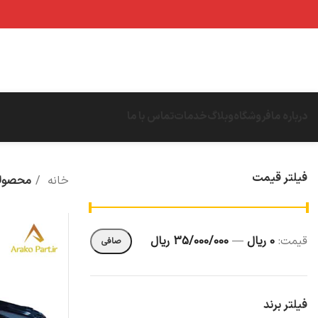
درباره ما
فروشگاه
وبلاگ
خدمات
تماس با ما
فیلتر قیمت
خانه
محصولا
قيمت:
0 ریال
—
35/000/000 ریال
صافی
فیلتر برند