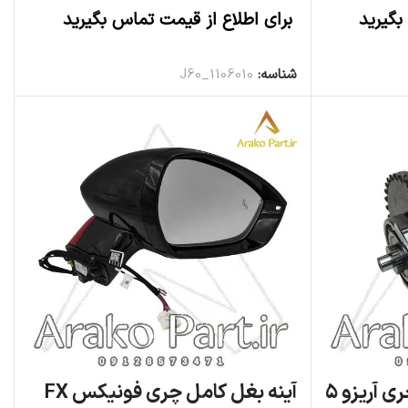
بگیرید
برای اطلاع از قیمت تماس بگیرید
اطلاعات بیشتر
شناسه:
1106010_J60
پولی خروجی گیربکس چری آریزو ۵
آینه بغل کامل چری فونیکس FX