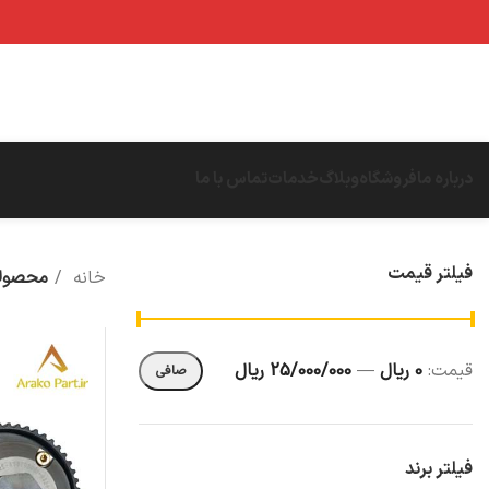
درباره ما
فروشگاه
وبلاگ
خدمات
تماس با ما
فیلتر قیمت
خانه
محصولا
قيمت:
0 ریال
—
25/000/000 ریال
صافی
فیلتر برند