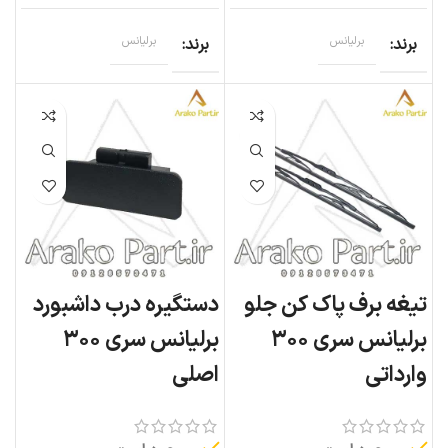
برند
برلیانس
برند
برلیانس
تیغه برف پاک کن جلو
دستگیره درب داشبورد
برلیانس سری ۳۰۰
برلیانس سری ۳۰۰
وارداتی
اصلی