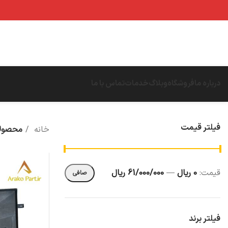
درباره ما
فروشگاه
وبلاگ
خدمات
تماس با ما
فیلتر قیمت
خانه
محصولا
قيمت:
0 ریال
—
61/000/000 ریال
صافی
فیلتر برند