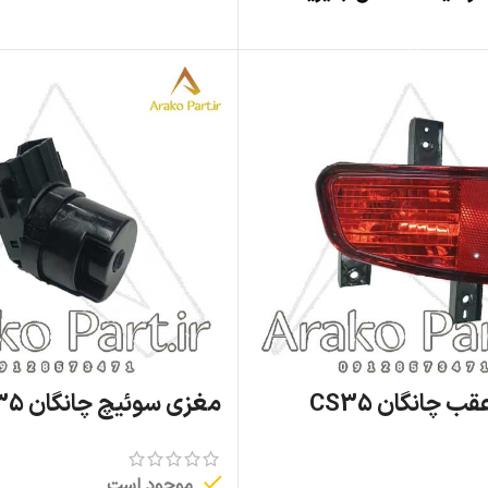
اطلاعات بیشتر
مه شکن عقب چانگان CS35
مغزی سوئیچ چانگان CS35 اصلی
موجود است