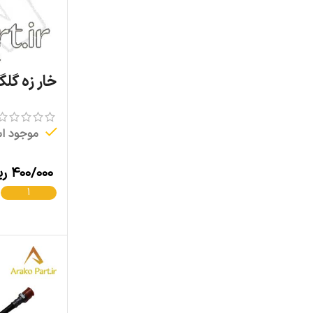
خار زه گلگیر چا
موجود ا
۴۰۰/۰۰۰
ری