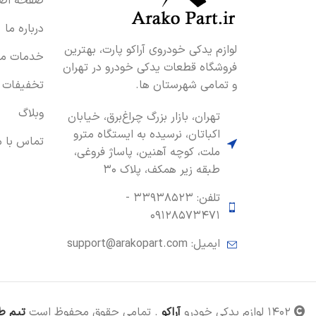
صفحه اصل
درباره ما
لوازم یدکی خودروی آراکو پارت، بهترین
خدمات ما
فروشگاه قطعات یدکی خودرو در تهران
و تمامی شهرستان ها.
تخفیفات
وبلاگ
تهران، بازار بزرگ چراغ‌برق، خیابان
اکباتان، نرسیده به ایستگاه مترو
تماس با م
ملت، کوچه آهنین، پاساژ فروغی،
طبقه زیر همکف، پلاک ۳۰
تلفن: ۳۳۹۳۸۵۲۳ -
۰۹۱۲۸۵۷۳۴۷۱
ایمیل: support@arakopart.com
۱۴۰۲ لوازم یدکی خودرو
آراکو
. تمامی حقوق محفوظ است
تیم ط