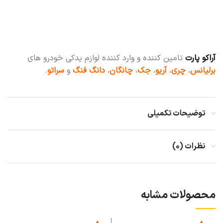
آراکو پارت
تامین کننده و وارد کننده لوازم یدکی خودرو های
برلیانس
،
چری
،
آریو
،
جک
،
چانگان
،
دانگ فنگ
و
سراتو
.
توضیحات تکمیلی
نظرات (۰)
محصولات مشابه