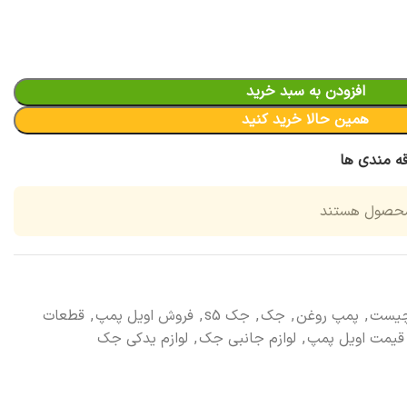
افزودن به سبد خرید
همین حالا خرید کنید
قه مندی ها
محصول هستند
چیست
,
پمپ روغن
,
جک
,
جک s5
,
فروش اویل پمپ
,
قطعات
قیمت اویل پمپ
,
لوازم جانبی جک
,
لوازم یدکی جک