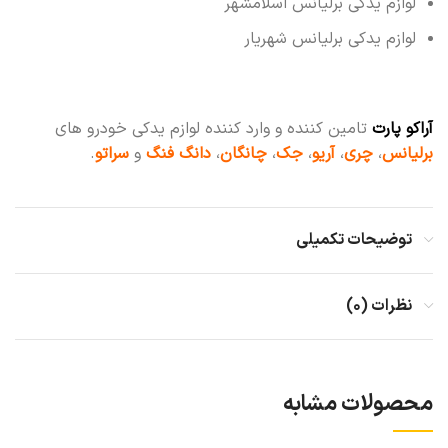
لوازم یدکی برلیانس اسلامشهر
لوازم یدکی برلیانس شهریار
آراکو پارت
تامین کننده و وارد کننده لوازم یدکی خودرو های
برلیانس
،
چری
،
آریو
،
جک
،
چانگان
،
دانگ فنگ
و
سراتو
.
توضیحات تکمیلی
نظرات (۰)
محصولات مشابه