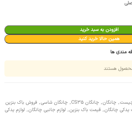
افزودن به سبد خرید
همین حالا خرید کنید
قه مندی ها
محصول هستند
چیست
,
چانگان
,
چانگان CS35
,
چانگان شاسی
,
فروش باک بنزین
یدکی چانگان
,
قیمت باک بنزین
,
لوازم جانبی چانگان
,
لوازم یدکی