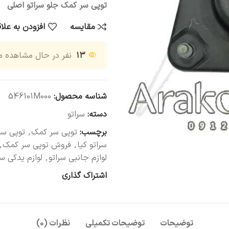
توپی سر کمک جلو سراتو اصلی
مقایسه
افزودن به علا
۱۳
نفر در حال مشاهده 
شناسه محصول:
546101M000
دسته:
سراتو
برچسب:
توپی سر کمک
,
توپی س
سراتو کیا
,
فروش توپی سر کمک
,
لوازم جانبی سراتو
,
لوازم یدکی سر
اشتراک گذاری
توضیحات
توضیحات تکمیلی
نظرات (۰)