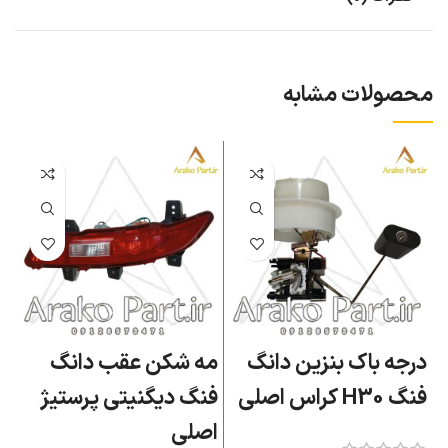
محصولات مشابه
درجه باک بنزین دانگ
مه شکن عقب دانگ
ق
فنگ H30 کراس اصلی
فنگ دیگنیتی پرستیژ
ف
اصلی
ا