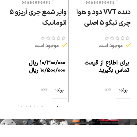
دنده VVT دود و هوا
وایر شمع چری آریزو ۵
م
چری تیگو ۵ اصلی
اتوماتیک
ف
موجود است
موجود است
برای اطلاع از قیمت
۱۰/۳۰۰/۰۰۰
ریال
–
ب
تماس بگیرید
۱۰/۵۰۰/۰۰۰
ریال
ت
برند
چری
برند
چری
متغیر
دست کامل, دست کامل
(۴ بوت)