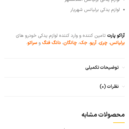
لوازم یدکی برلیانس شهریار
آراکو پارت
تامین کننده و وارد کننده لوازم یدکی خودرو های
برلیانس
،
چری
،
آریو
،
جک
،
چانگان
،
دانگ فنگ
و
سراتو
.
توضیحات تکمیلی
نظرات (۰)
محصولات مشابه