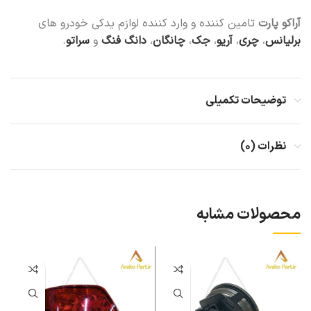
آراکو پارت
تامین کننده و وارد کننده لوازم یدکی خودرو های
برلیانس
،
چری
،
آریو
،
جک
،
چانگان
،
دانگ فنگ
و
سراتو
.
توضیحات تکمیلی
نظرات (۰)
محصولات مشابه