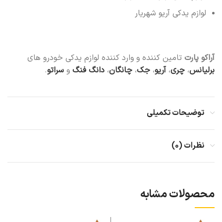
لوازم یدکی آریو شهریار
آراکو پارت
تامین کننده و وارد کننده لوازم یدکی خودرو های
برلیانس
،
چری
،
آریو
،
جک
،
چانگان
،
دانگ فنگ
و
سراتو
.
توضیحات تکمیلی
نظرات (۰)
محصولات مشابه